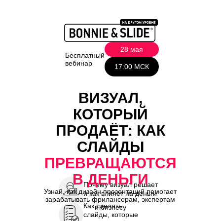
28 мая
Бесплатный
вебинар
17:00 МСК
ВИЗУАЛ,
КОТОРЫЙ
ПРОДАЁТ: КАК
СЛАЙДЫ
ПРЕВРАЩАЮТСЯ
В ДЕНЬГИ
Почему визуал решает
Узнай, как дизайн презентаций помогает
и как влияет на деньги
зарабатывать фрилансерам, экспертам
Как сделать
и бизнесу
слайды, которые