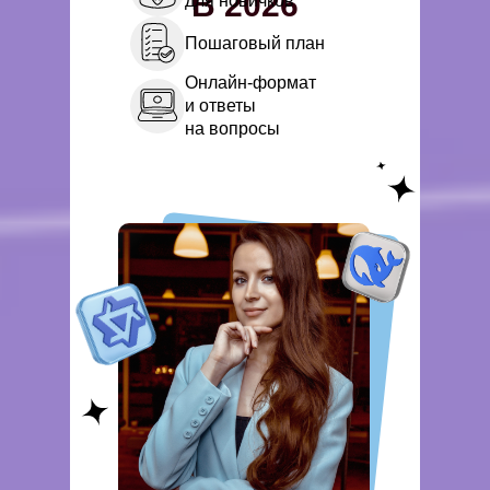
В 2026
для новичков
Пошаговый план
Онлайн-формат
и
ответы
на
вопросы