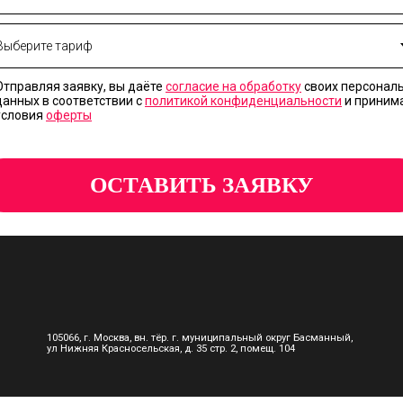
Отправляя заявку, вы даёте
согласие на обработку
своих персонал
данных в соответствии с
политикой конфиденциальности
и приним
условия
оферты
ОСТАВИТЬ ЗАЯВКУ
Соглас
105066, г. Москва, вн. тёр. г. муниципальный округ Басманный,
ул Нижняя Красносельская, д. 35 стр. 2, помещ. 104