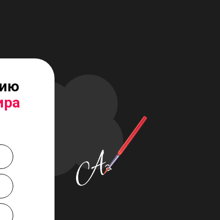
сию
ира